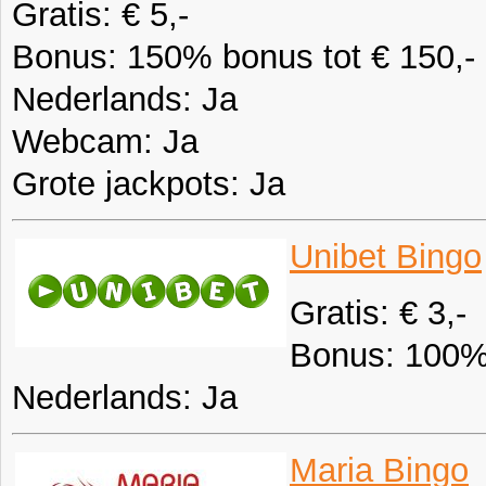
Gratis: € 5,-
Bonus: 150% bonus tot € 150,-
Nederlands: Ja
Webcam: Ja
Grote jackpots: Ja
Unibet Bingo
Gratis: € 3,-
Bonus: 100% 
Nederlands: Ja
Maria Bingo