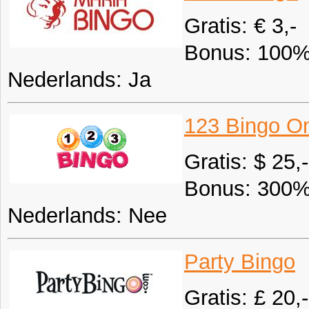
Gratis: € 3,-
Bonus: 100% 
Nederlands: Ja
123 Bingo On
Gratis: $ 25,-
Bonus: 300% 
Nederlands: Nee
Party Bingo
Gratis: £ 20,-