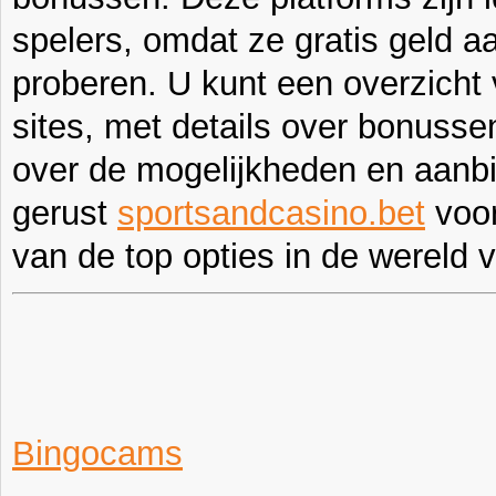
spelers, omdat ze gratis geld a
proberen. U kunt een overzicht 
sites, met details over bonusse
over de mogelijkheden en aanbi
gerust
sportsandcasino.bet
voor
van de top opties in de wereld v
Bingocams