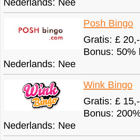
Nederlands: Nee
Posh Bingo
Gratis: £ 20,-
Bonus: 50% b
Nederlands: Nee
Wink Bingo
Gratis: £ 15,-
Bonus: 200% 
Nederlands: Nee