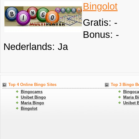
Bingolot
Gratis: -
Bonus: -
Nederlands: Ja
Top 4 Online Bingo Sites
Top 3 Bingo B
Bingocams
Bingoc
Unibet Bingo
Maria B
Maria Bingo
Unibet 
Bingolot