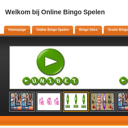
Welkom bij Online Bingo Spelen
Homepage
Online Bingo Spelen
Bingo Sites
Gratis Bing