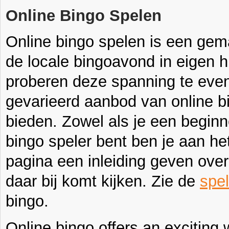
Online Bingo Spelen
Online bingo spelen is een gem
de locale bingoavond in eigen h
proberen deze spanning te even
gevarieerd aanbod van online b
bieden. Zowel als je een beginn
bingo speler bent ben je aan he
pagina een inleiding geven over
daar bij komt kijken. Zie de
spel
bingo.
Online bingo offers an exciting wa