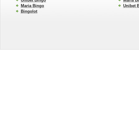
Unibet Bingo
Maria B
Maria Bingo
Unibet 
Bingolot