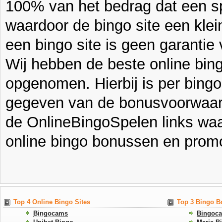
100% van het bedrag dat een sp
waardoor de bingo site een kle
een bingo site is geen garanti
Wij hebben de beste online bin
opgenomen. Hierbij is per bingo
gegeven van de bonusvoorwaarde
de OnlineBingoSpelen links waa
online bingo bonussen en promo
Top 4 Online Bingo Sites
Top 3 Bingo B
Bingocams
Bingoc