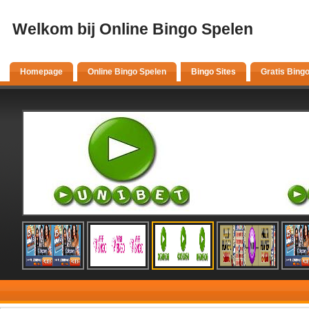
Welkom bij Online Bingo Spelen
Homepage
Online Bingo Spelen
Bingo Sites
Gratis Bing