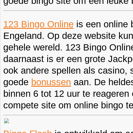
goede bingo site om een leuke 
123 Bingo Online
is een online 
Engeland. Op deze website kun 
gehele wereld. 123 Bingo Online
daarnaast is er een grote Jackp
ook andere spellen als casino, s
goede
bonussen
aan. De heldesk
binnen 6 tot 12 uur te reageren
compete site om online bingo te