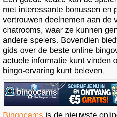
met interessante bonussen en 
vertrouwen deelnemen aan de v
chatrooms, waar ze kunnen geni
andere spelers. Bovendien bie
gids over de beste online bingow
actuele informatie kunt vinden o
bingo-ervaring kunt beleven.
Bingocams
is de nieuwste onlin