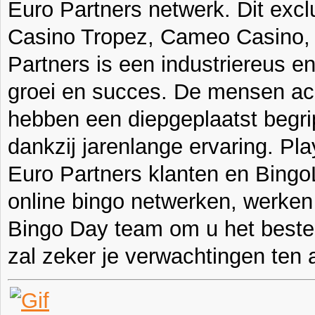
Euro Partners netwerk. Dit exc
Casino Tropez, Cameo Casino
Partners is een industriereus 
groei en succes. De mensen ach
hebben een diepgeplaatst begri
dankzij jarenlange ervaring. Pl
Euro Partners klanten en Bingo
online bingo netwerken, werke
Bingo Day team om u het beste 
zal zeker je verwachtingen ten