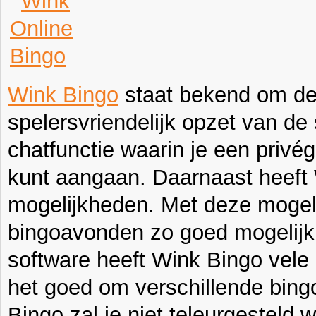
Wink Bingo
staat bekend om de 
spelersvriendelijk opzet van de
chatfunctie waarin je een priv
kunt aangaan. Daarnaast heeft 
mogelijkheden. Met deze mogel
bingoavonden zo goed mogelijk
software heeft Wink Bingo vele 
het goed om verschillende bingo
Bingo zal je niet teleurgesteld 