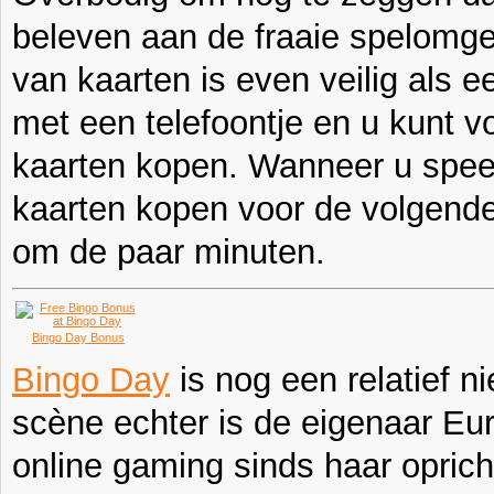
beleven aan de fraaie spelomg
van kaarten is even veilig als
met een telefoontje en u kunt v
kaarten kopen. Wanneer u spee
kaarten kopen voor de volgende 
om de paar minuten.
Bingo Day Bonus
Bingo Day
is nog een relatief n
scène echter is de eigenaar Eu
online gaming sinds haar opricht