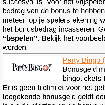
succesvol is. Voor het vrijspel
bedrag van de bonus te hebben
meteen op je spelersrekening wor
het bonusbedrag incasseren. G
“bspelen”
. Bekijk het voorbee
worden.
Party Bingo (
Bonusgeld ma
bingotickets 
Er is geen tijdlimiet voor het g
toegekende bonusgeld geldt een