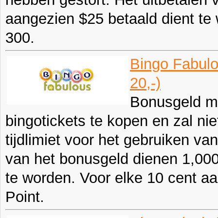
aangezien $25 betaald dient te 
300.
Bingo Fabulo
20,-)
Bonusgeld ma
bingotickets te kopen en zal nie
tijdlimiet voor het gebruiken va
van het bonusgeld dienen 1,000
te worden. Voor elke 10 cent a
Point.