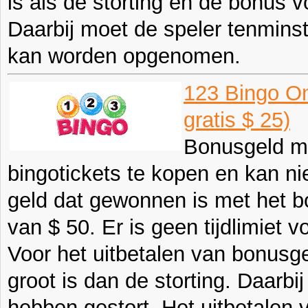
is als de storting en de bonus 
Daarbij moet de speler tenminst
kan worden opgenomen.
123 Bingo On
gratis $ 25)
Bonusgeld ma
bingotickets te kopen en kan ni
geld dat gewonnen is met het
van $ 50. Er is geen tijdlimiet 
Voor het uitbetalen van bonusg
groot is dan de storting. Daarbi
hebben gestort. Het uitbetalen v